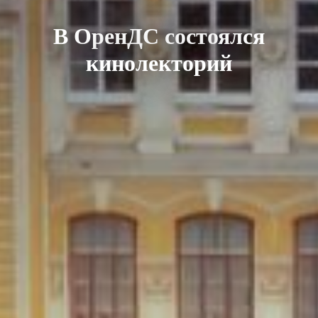
В ОренДС состоялся
кинолекторий