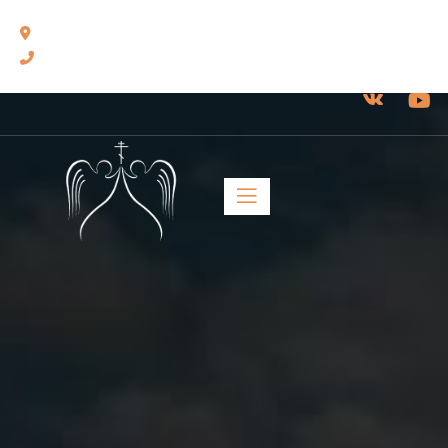
460014, г. Оренбург, ул. Челюскинцев, 17.
8(3532) 43-13-24