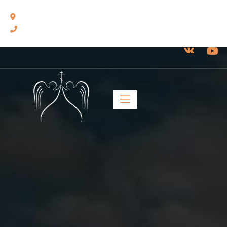
460014, г. Оренбург, ул. Челюскинцев, 17.
8(3532) 43-13-24