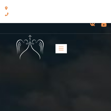
460014, г. Оренбург, ул. Челюскинцев, 17.
8(3532) 43-13-24