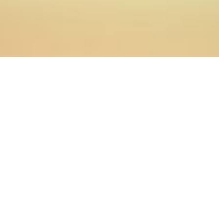
12.03.2024
Главная
>
Новости
>
В рамках III Международной
конференции в Оренбургской духовной семинарии
состоялась работа секций
Секция 1