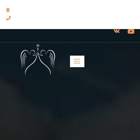
460014, г. Оренбург, ул. Челюскинцев, 17.
8(3532) 43-13-24