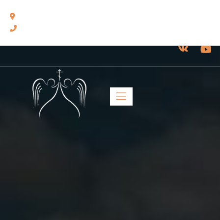
460014, г. Оренбург, ул. Челюскинцев, 17.
8(3532) 43-13-24