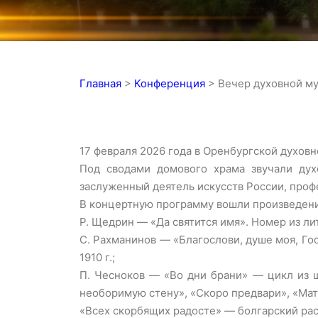
Главная
>
Конференция
>
Вечер духовной м
17 февраля 2026 года в Оренбургской духов
Под сводами домового храма звучали дух
заслуженный деятель искусств России, проф
В концертную программу вошли произведени
Р. Щедрин — «Да святится имя». Номер из ли
С. Рахманинов — «Благослови, душе моя, Гос
1910 г.;
П. Чесноков — «Во дни брани» — цикл из ш
необоримую стену», «Скоро предвари», «Мати
«Всех скорбящих радосте» — болгарский рас