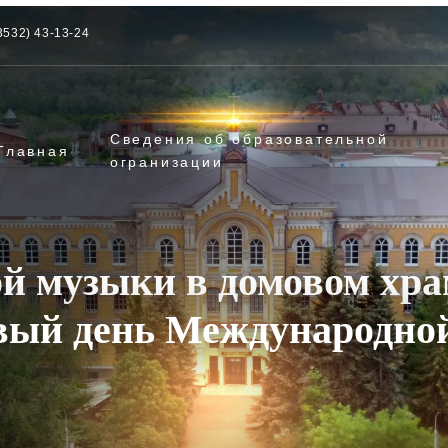
3532) 43-13-24
Сведения об образовательной
Главная
огранизации
ой музыки в домовом хр
вый день Международно