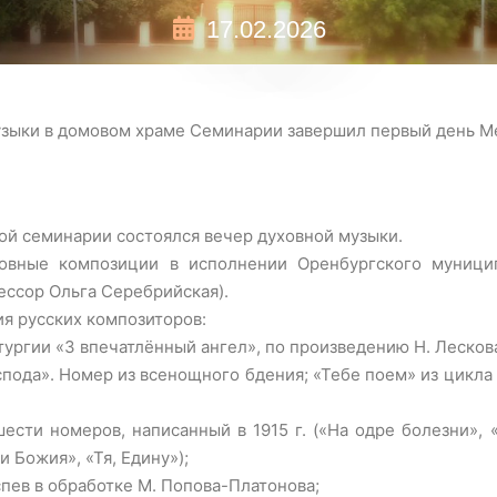
17.02.2026
узыки в домовом храме Семинарии завершил первый день 
ной семинарии состоялся вечер духовной музыки.
овные композиции в исполнении Оренбургского муници
ессор Ольга Серебрийская).
я русских композиторов:
тургии «З впечатлённый ангел», по произведению Н. Лесков
пода». Номер из всенощного бдения; «Тебе поем» из цикла 
ести номеров, написанный в 1915 г. («На одре болезни», 
 Божия», «Тя, Едину»);
пев в обработке М. Попова-Платонова;