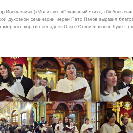
ор Иоаннович» («Молитва», «Покаянный стих», «Любовь свят
кой духовной семинарии иерей Петр Панов выразил благод
амерного хора и преподнес Ольге Станиславовне букет цв