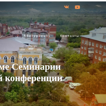
Абитуриенту
Контакты
аме Семинарии
й конференции