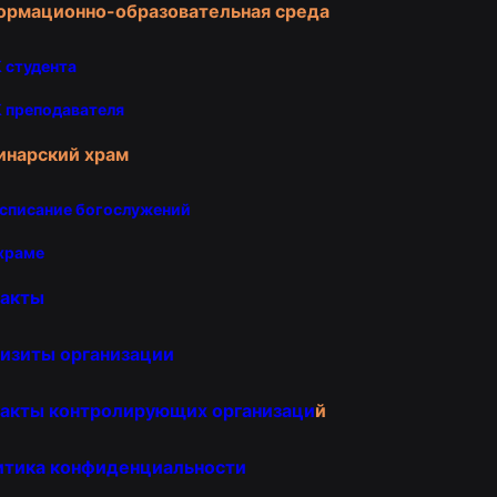
ормационно-образовательная среда
 студента
 преподавателя
инарский храм
списание богослужений
храме
такты
изиты организации
акты контролирующих организаци
й
итика конфиденциальности