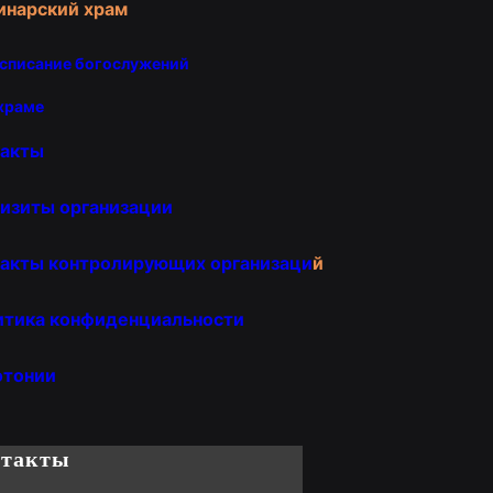
инарский храм
списание богослужений
храме
такты
изиты организации
акты контролирующих организаци
й
итика конфиденциальности
отонии
нтакты