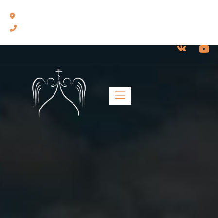
460014, г. Оренбург, ул. Челюскинцев, 17.
8(3532) 43-13-24