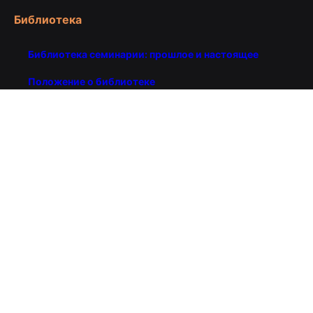
Библиотека
Библиотека семинарии: прошлое и настоящее
Положение о библиотеке
График работы библиотеки
ЭБС
Каталог
Примеры библиографического оформления
литературы
Электронный каталог
eLIBRARY
Информационно-образовательная среда