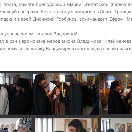
о поста, память преподобной Марии Египетской (перехо
й Алексий совершил Божественную литургию в Свято-Троицк
епархии иерей Дионисий Горбунов, архимандрит Ефрем (Ма
д управлением Наталии Задориной.
л в сан иеромонаха иеродиакона Владимира (Клейменова)
енному священнику Владимиру и пожелал духовной силы и