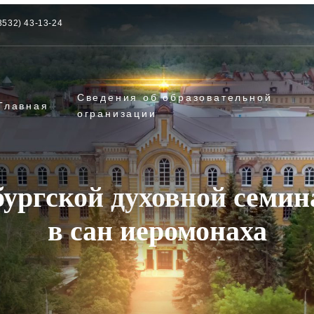
3532) 43-13-24
Сведения об образовательной
Главная
огранизации
ургской духовной семин
в сан иеромонаха