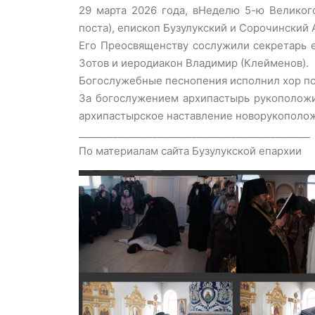
29 марта 2026 года, вНеделю 5-ю Великог
поста), епископ Бузулукский и Сорочински
Его Преосвященству сослужили секретарь 
Зотов и иеродиакон Владимир (Клейменов).
Богослужебные песнопения исполнил хор по
За богослужением архипастырь рукоположи
архипастырское наставление новорукополож
_______________________________________________
По материалам сайта Бузулукской епархии