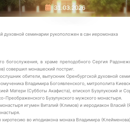
31.03.2026
й духовной семинарии рукоположен в сан иеромонаха
его богослужения, в храме преподобного Сергия Радонеж
ов) совершил монашеский постриг.
послушник обители, выпускник Оренбургской духовной сем
омученика Владимира Богоявленского, митрополита Киевског
ожией Матери (Субботы Акафиста), епископ Бузулукский и 
со-Преображенского Бузулукского мужского монастыря.
монастыря игумен Виталий (Климов) и иеродиакон Власий (Я
онастыря.
 хиротесию во иподиакона монаха Владимира (Клейменова),