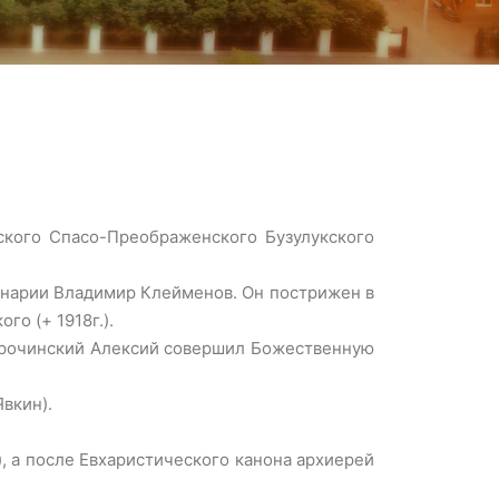
ского Спасо-Преображенского Бузулукского
инарии Владимир Клейменов. Он пострижен в
о (+ 1918г.).
Сорочинский Алексий совершил Божественную
вкин).
 а после Евхаристического канона архиерей