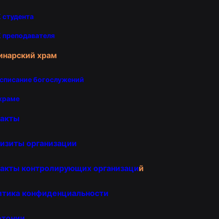
 студента
 преподавателя
инарский храм
списание богослужений
храме
такты
изиты организации
акты контролирующих организаци
й
итика конфиденциальности
отонии