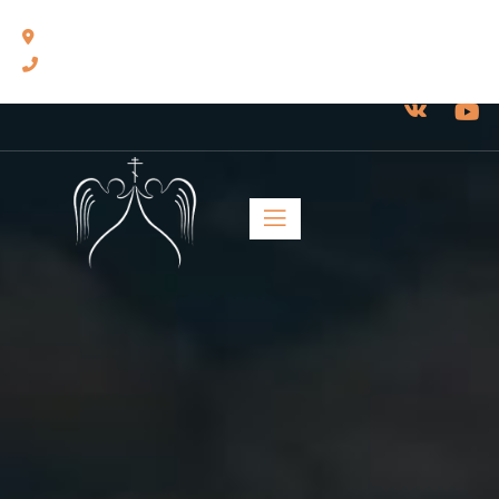
460014, г. Оренбург, ул. Челюскинцев, 17.
8(3532) 43-13-24