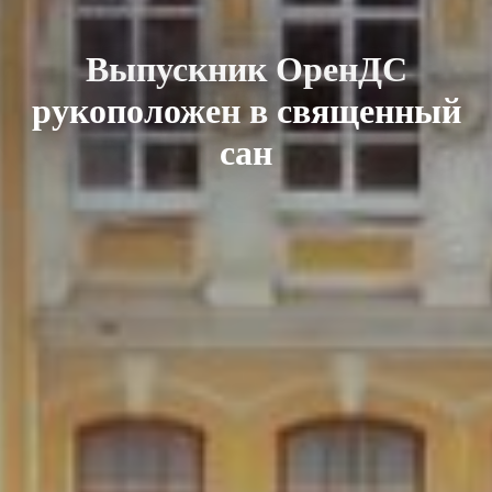
Выпускник ОренДС
рукоположен в священный
сан