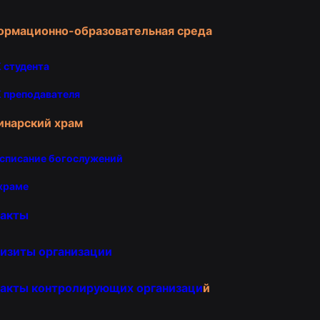
ормационно-образовательная среда
 студента
 преподавателя
инарский храм
списание богослужений
храме
такты
изиты организации
акты контролирующих организаци
й