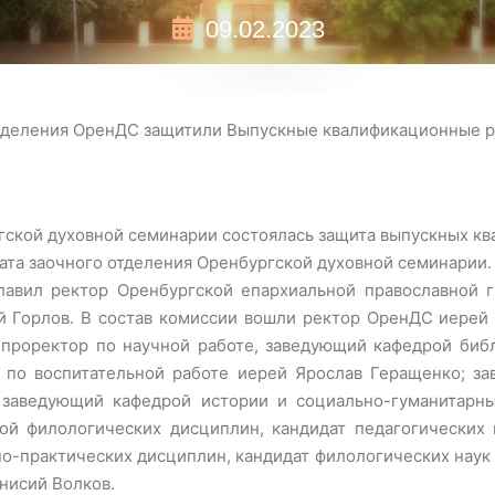
09.02.2023
тделения ОренДС защитили Выпускные квалификационные 
ргской духовной семинарии состоялась защита выпускных к
иата заочного отделения Оренбургской духовной семинарии.
авил ректор Оренбургской епархиальной православной ги
й Горлов. В состав комиссии вошли ректор ОренДС иерей 
проректор по научной работе, заведующий кафедрой библ
р по воспитательной работе иерей Ярослав Геращенко; з
 заведующий кафедрой истории и социально-гуманитарны
ой филологических дисциплин, кандидат педагогических 
о-практических дисциплин, кандидат филологических наук
нисий Волков.