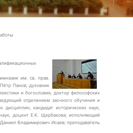
работы
валификационных
мназии им. св. прав.
Пётр Панов; духовник
еистики и богословия, доктор философских
аведующий отделением заочного обучения и
х дисциплин, кандидат исторических наук,
наук, доцент Е.К. Щербакова; исполняющий
 Даниил Владимирович Исаев; преподаватель