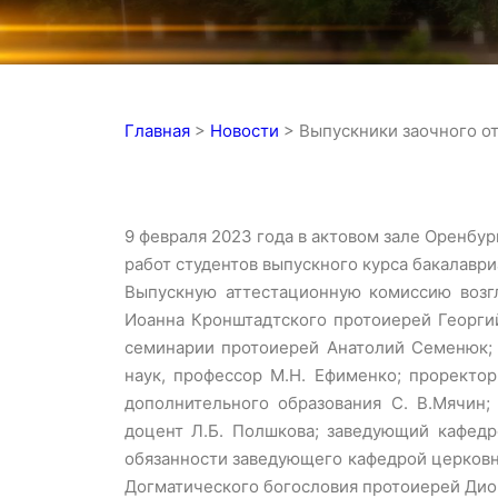
Главная
>
Новости
>
Выпускники заочного о
9 февраля 2023 года в актовом зале Оренбу
работ студентов выпускного курса бакалавр
Выпускную аттестационную комиссию возгл
Иоанна Кронштадтского протоиерей Георги
семинарии протоиерей Анатолий Семенюк; 
наук, профессор М.Н. Ефименко; проректо
дополнительного образования С. В.Мячин;
доцент Л.Б. Полшкова; заведующий кафедр
обязанности заведующего кафедрой церковн
Догматического богословия протоиерей Дио