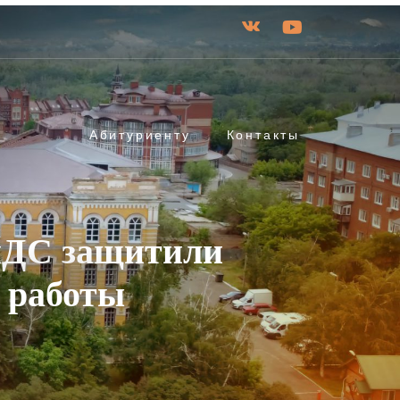
Абитуриенту
Контакты
нДС защитили
 работы