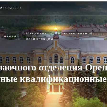
3532) 43-13-24
Сведения об образовательной
Главная
огранизации
заочного отделения Оре
ные квалификационные