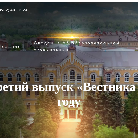
3532) 43-13-24
Сведения об образовательной
Главная
огранизации
ретий выпуск «Вестника
году