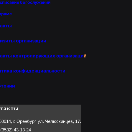
списание богослужений
храме
такты
изиты организации
акты контролирующих организаци
й
итика конфиденциальности
отонии
нтакты
60014, г. Оренбург, ул. Челюскинцев, 17.
(3532) 43-13-24