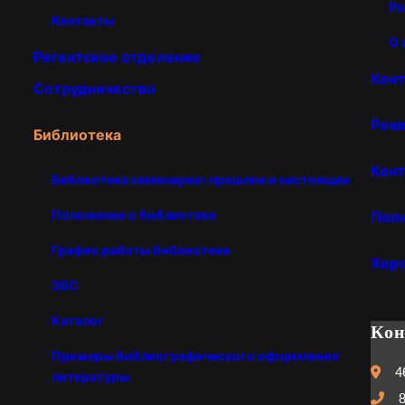
Ра
Контакты
О 
Регентское отделение
Кон
Сотрудничество
Рекв
Библиотека
Конт
Библиотека семинарии: прошлое и настоящее
Положение о библиотеке
Пол
График работы библиотеки
Хир
ЭБС
Каталог
Ко
Примеры библиографического оформления
4
литературы
8