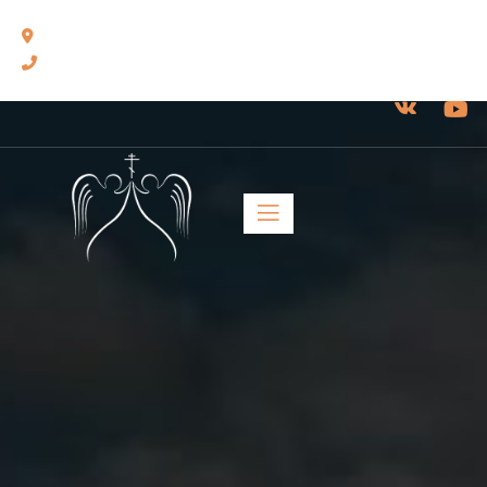
460014, г. Оренбург, ул. Челюскинцев, 17.
8(3532) 43-13-24