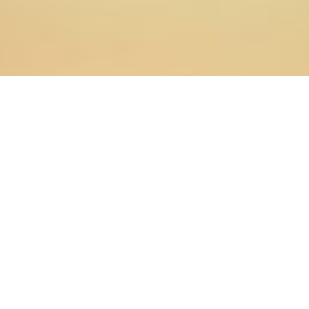
01.02.2018
Главная
>
Новости
>
Заведующий библиотекой
Оренбургской духовной семинарии Наталья
Александровна Воронина приняла участие в
конференции.
1 февраля 2018 г. заведующий