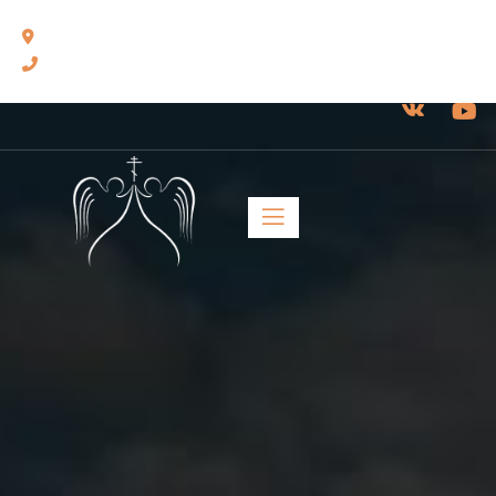
460014, г. Оренбург, ул. Челюскинцев, 17.
8(3532) 43-13-24