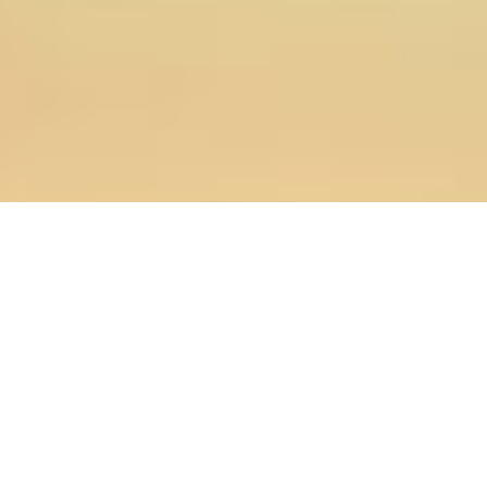
06.12.2022
Главная
>
Новости
>
Заведующий отделением заочного
обучения и дополнительного образования ОренДС
принял участие в работе второго семинара Сообщества
преподавателей и исследователей церковно-правовых
дисциплин