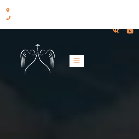
460014, г. Оренбург, ул. Челюскинцев, 17.
8(3532) 43-13-24