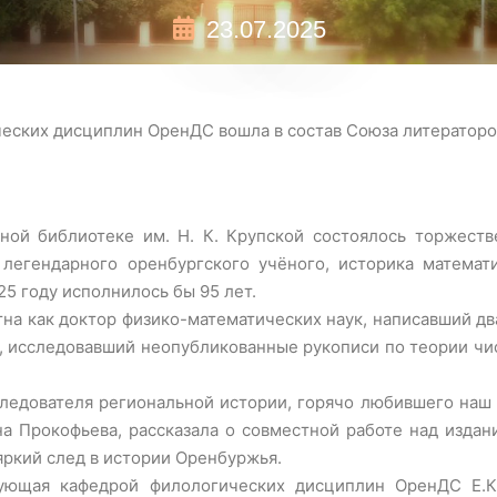
23.07.2025
еских дисциплин ОренДС вошла в состав Союза литераторо
ной библиотеке им. Н. К. Крупской состоялось торжеств
егендарного оренбургского учёного, историка математик
5 году исполнилось бы 95 лет.
тна как доктор физико-математических наук, написавший д
 исследовавший неопубликованные рукописи по теории чисе
следователя региональной истории, горячо любившего наш 
на Прокофьева, рассказала о совместной работе над изд
ркий след в истории Оренбуржья.
ующая кафедрой филологических дисциплин ОренДС Е.К