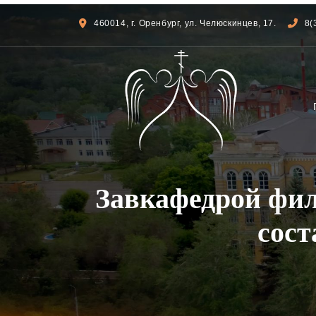
460014, г. Оренбург, ул. Челюскинцев, 17.
8(
Завкафедрой фи
сост