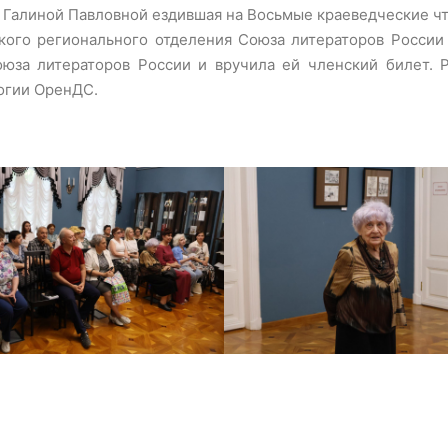
с Галиной Павловной ездившая на Восьмые краеведческие чт
кого регионального отделения Союза литераторов России 
оюза литераторов России и вручила ей членский билет. 
огии ОренДС.