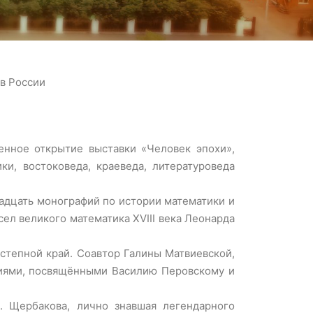
в России
енное открытие выставки «Человек эпохи»,
и, востоковеда, краеведа, литературоведа
вадцать монографий по истории математики и
л великого математика XVIII века Леонарда
степной край. Соавтор Галины Матвиевской,
аниями, посвящёнными Василию Перовскому и
. Щербакова, лично знавшая легендарного