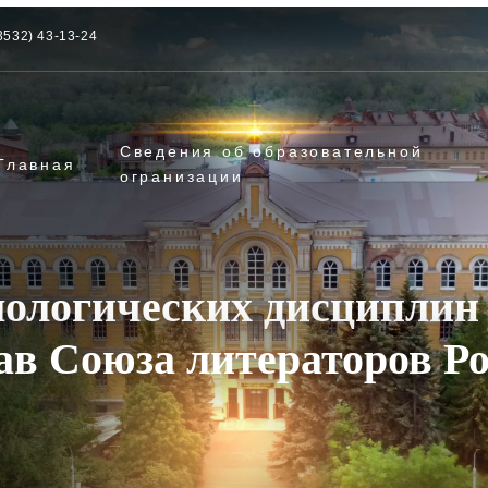
3532) 43-13-24
Сведения об образовательной
Главная
огранизации
лологических дисциплин
ав Союза литераторов Р