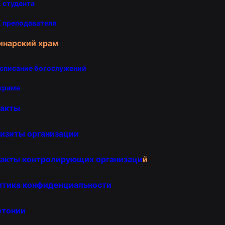
 студента
 преподавателя
инарский храм
списание богослужений
храме
такты
изиты организации
акты контролирующих организаци
й
итика конфиденциальности
отонии