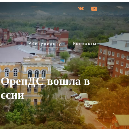
Абитуриенту
Контакты
 ОренДС вошла в
оссии