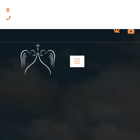
460014, г. Оренбург, ул. Челюскинцев, 17.
8(3532) 43-13-24