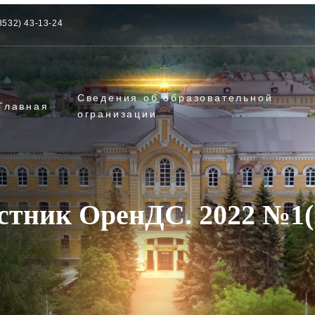
3532) 43-13-24
Сведения об образовательной
Главная
огранизации
стник ОренДС. 2022 №1(