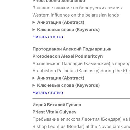
Priest Leonid Senchenko
Западное влияние на белорусских землях
Western influence on the belarusian lands
Аннотация (Abstract)
Ключевые слова (Keywords)
Читать статью
Протодиакон Алексий Подмарицын
Protodeacon Alexei Podmaritcyn
Архиепископ Палладий (Каминский) в период 
Archbishop Palladius (Kaminsky) during the Kh
Аннотация (Abstract)
Ключевые слова (Keywords)
Читать статью
Иерей Виталий Гуляев
Priest Vitaly Gulyaev
Пребывание епископа Леонтия (Бондаря) на Н
Bishop Leontius (Bondar) at the Novosibirsk a