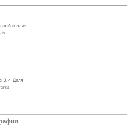
ивный анализ
sis
х В.И. Даля
works
графия