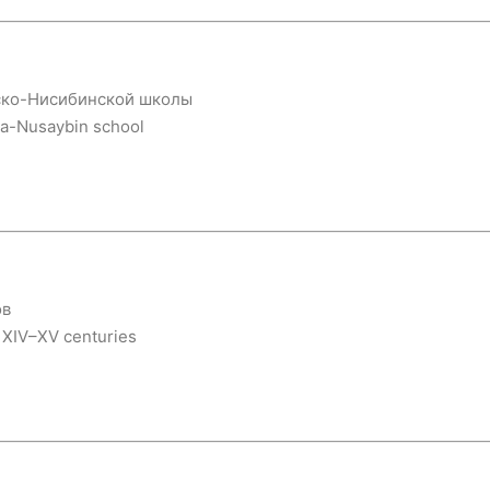
ско-Нисибинской школы
sa-Nusaybin school
ов
 XIV–XV centuries