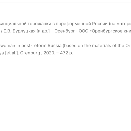
овинциальной горожанки в пореформенной России (на матер
 / Е.В. Бурлуцкая [и др.] – Оренбург : ООО «Оренбургское кн
nswoman in post-reform Russia (based on the materials of the Or
 [et al.]. Orenburg , 2020. – 472 p.