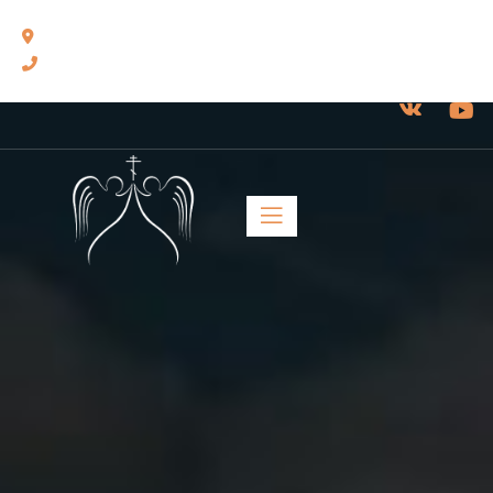
460014, г. Оренбург, ул. Челюскинцев, 17.
8(3532) 43-13-24