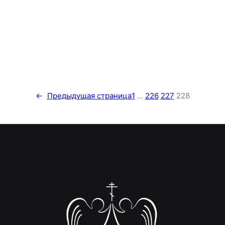
←
Предыдущая страница
1
…
226
227
228