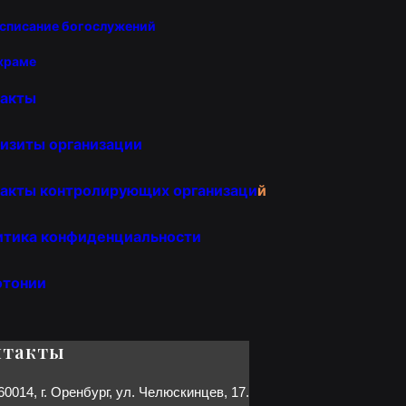
списание богослужений
храме
такты
изиты организации
акты контролирующих организаци
й
итика конфиденциальности
отонии
нтакты
60014, г. Оренбург, ул. Челюскинцев, 17.