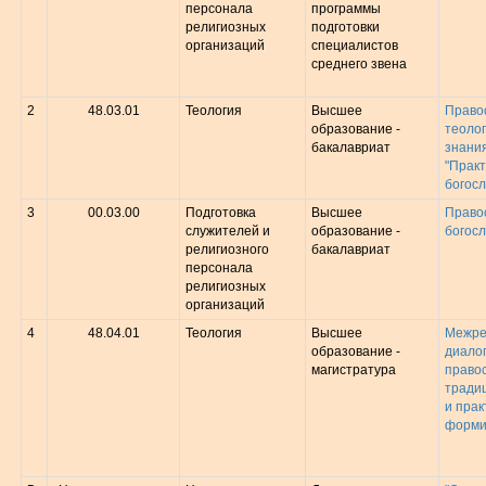
персонала
программы
религиозных
подготовки
организаций
специалистов
среднего звена
2
48.03.01
Теология
Высшее
Право
образование -
теолог
бакалавриат
знани
"Прак
богосл
3
00.03.00
Подготовка
Высшее
Право
служителей и
образование -
богос
религиозного
бакалавриат
персонала
религиозных
организаций
4
48.04.01
Теология
Высшее
Межре
образование -
диалог
магистратура
право
тради
и прак
форми