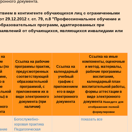
тронного документа.
ствием в контингенте обучающихся лиц с ограниченными
9.12.2012 г. ст. 79, п.8 "Профессиональное обучение и
образовательных программ, адаптированных при
 заявлений от обучающихся, являющихся инвалидами или
 на
Ссылка на иные
ие
Ссылка на рабочие
компоненты, оценочные
ы (по
программы практик,
Ссылка на
и метод. материалы,
й
предусмотренных
календарный
рабочие программы
ине,
соответствующей
учебный
воспитания,
 в
образовательной
график с
календарный план
ве
программой, с
приложением
воспитательной работы,
ельной
приложением их в
его в виде
формы аттестации в
ы) в
виде электронного
электронного
виде электронного
документа (при
документа
документа
Наведите для
ного
наличии)
отображения полной
нта
формулировки
Богослужебно-
показать все
хоровая практика
ание
Педагогическая