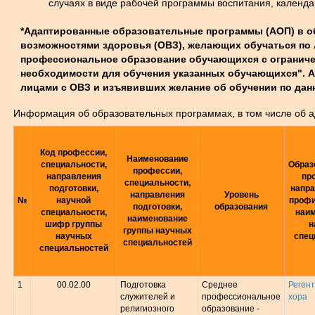
случаях в виде рабочей программы воспитания, календа
*Адаптированные образовательные программы (АОП) в об
возможностями здоровья (ОВЗ), желающих обучаться по АО
профессиональное образование обучающихся с ограниче
необходимости для обучения указанных обучающихся". 
лицами с ОВЗ и изъявивших желание об обучении по дан
Информация об образовательных программах, в том числе об 
Код профессии,
Наименование
специальности,
Образ
профессии,
направления
пр
специальности,
подготовки,
напра
направления
Уровень
№
научной
профи
подготовки,
образования
специальности,
наи
наименование
шифр группы
н
группы научных
научных
спец
специальностей
специальностей
1
00.02.00
Подготовка
Среднее
Регент
служителей и
профессиональное
хора
религиозного
образование -