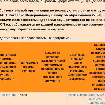
рного плана воспитательной работы, форм аттестации в виде элек
разовательной организации не реализуются в связи с отсут
П. Согласно Федеральному Закону об образовании 273-ФЗ от 2
нными возможностями здоровья осуществляются на основе 
АОП разрабатывается по каждой направленности при наличии
ному типу образовательных программ.
адаптированных образовательных программах
Ссылка
рабоч
Ссылка на
программ
овательная
Ссылка на
описание
каждо
ограмма,
учебный
образовательной
дисципл
вленность,
Реализуемые
план с
программы с
модулю
ль, шифр и
формы
приложением
приложением ее
соста
менование
обучения
его в виде
в виде
образоват
аучной
электронного
электронного
программ
иальности
документа
документа
виде
электрон
докуме
 церковного
Очная
Учебный план
Вокальный
ансамбль.
Дирижиров