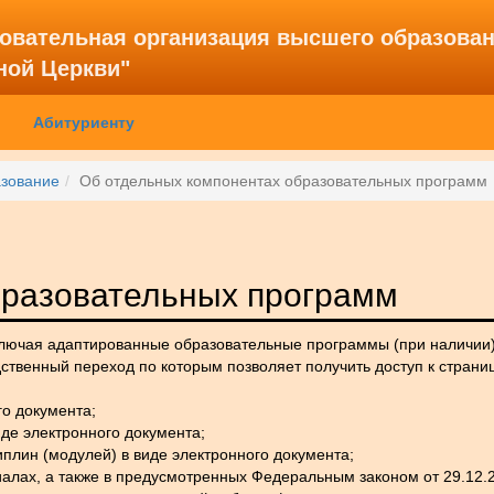
зовательная организация высшего образова
ной Церкви"
Абитуриенту
зование
Об отдельных компонентах образовательных программ
бразовательных программ
ючая адаптированные образовательные программы (при наличии),
едственный переход по которым позволяет получить доступ к стра
го документа;
де электронного документа;
плин (модулей) в виде электронного документа;
иалах, а также в предусмотренных Федеральным законом от 29.12