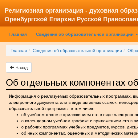
Религиозная организация - духовная обра
Оренбургской Епархии Русской Православ
(current)
Главная
Сведения об образовательной организации
Главная
Сведения об образовательной организации
Обра
Назад
Об отдельных компонентах о
Информация о реализуемых образовательных программах, вкл
электронного документа или в виде активных ссылок, непоср
образовательной программы, в том числе:
об учебном плане с приложением его в виде электронно
о календарном учебном графике с приложением его в ви
о рабочих программах учебных предметов, курсов, дисци
об иных компонентах, оценочных и методических матер